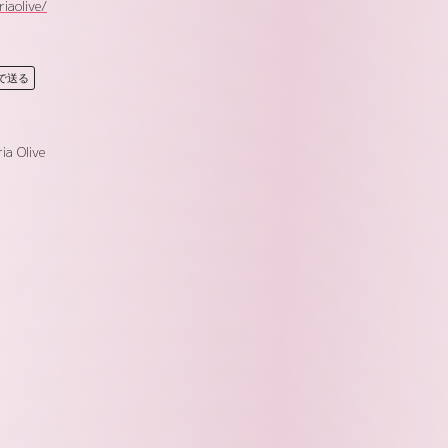
iaolive/
Eで送る
ia Olive