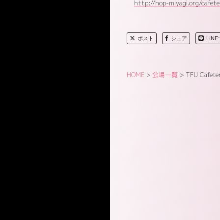
http://hop-miyagi.org/cafeter
ポスト
シェア
LIN
HOME
>
会場一覧
>
TFU Cafeter