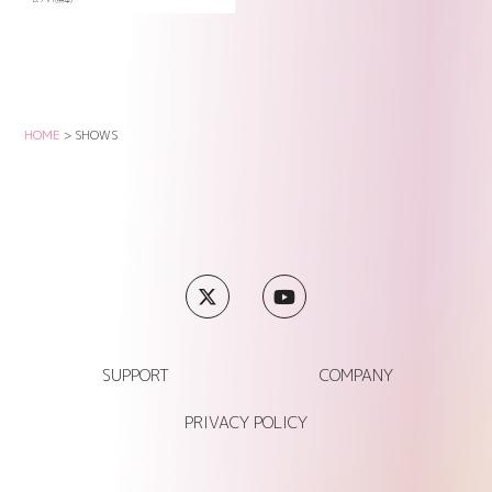
HOME
>
SHOWS
SUPPORT
COMPANY
PRIVACY POLICY