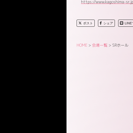
https://www.kagoshima-sr.j
ポスト
シェア
LIN
HOME
>
会場一覧
>
SRホール