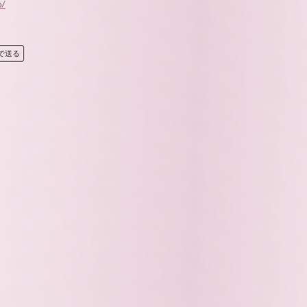
p/
Eで送る