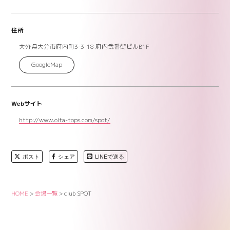
住所
大分県大分市府内町3-3-18 府内弐番街ビルB1F
GoogleMap
Webサイト
http://www.oita-tops.com/spot/
ポスト
シェア
LINEで送る
HOME
>
会場一覧
>
club SPOT