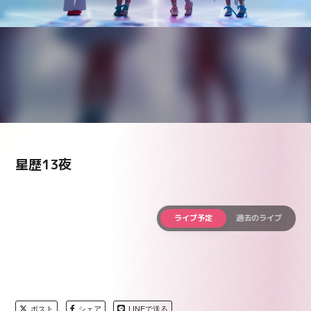
星歴13夜
ライブ予定
過去のライブ
ポスト
シェア
LINEで送る