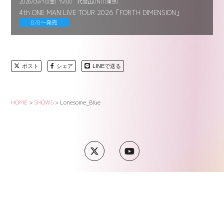
2026/09/18(金)
19:00
代官山UNIT(東京)
4th ONE MAN LIVE TOUR 2026「FORTH DIMENSION」
8/8〜発売
ポスト
シェア
LINEで送る
HOME
>
SHOWS
>
Lonesome_Blue
SUPPORT
COMPANY
PRIVACY POLICY