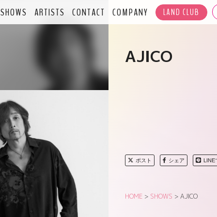
SHOWS
ARTISTS
CONTACT
COMPANY
LAND CLUB
AJICO
ポスト
シェア
LIN
HOME
>
SHOWS
>
AJICO