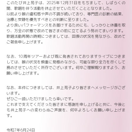
このたび井上苑子は、2025年12月31日をもちまして、しばらくの
間、歌唱を伴う活動を休止させていただくこととなりました。
以前より喉の違和感や声の不調が続いており、専門医の診断の結果、
治療と安静を優先すべきとの判断に至りました。
より良いパフォーマンスをお届けするためにも、しっかりと休養を取
り、万全の状態で改めて皆さまの前に立てるよう努めてまいります。
歌唱活動再開の時期につきましては、回復の状況を見ながら、改めて
ご報告申し上げます。
なお、10周年ツアーおよび既に発表されておりますライブにつきま
しては、喉の状況を慎重に見極めながら、可能な限り全力を尽くして
務めさせていただく所存でございます。何卒ご理解賜りますよう、お
願い申し上げます。
なお、本件につきましては、井上苑子より皆さまへメッセージがござ
います。
ぜひご一読いただけましたら幸いです。
これまで支えてくださった皆さまに感謝を申し上げると共に、今後と
も井上苑子への変わらぬご声援を、何卒よろしくお願い申し上げま
す。
令和7年6月24日