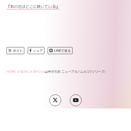
『あの花はどこに咲いている』
ポスト
シェア
LINEで送る
HOME
>
NEWS
>
INFO
>
山中さわお ニューアルバム4/23リリース!
SUPPORT
COMPANY