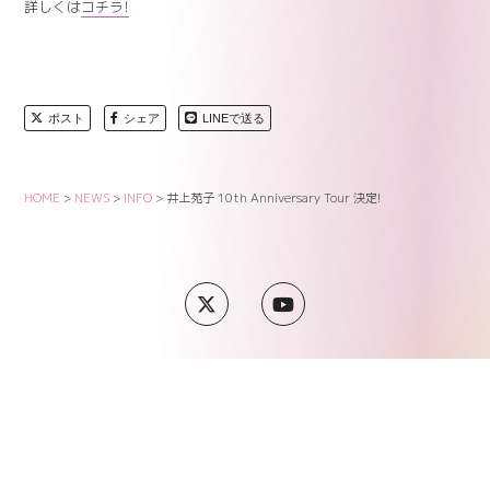
詳しくは
コチラ!
ポスト
シェア
LINEで送る
HOME
>
NEWS
>
INFO
>
井上苑子 10th Anniversary Tour 決定!
SUPPORT
COMPANY
PRIVACY POLICY