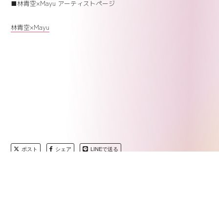
■林青空×Mayu アーティストページ
林青空×Mayu
ポスト
シェア
LINEで送る
HOME
>
NEWS
>
INFO
>
林青空×Mayu 2MAN LIVE TOUR「Lucky Hour」開催決定!