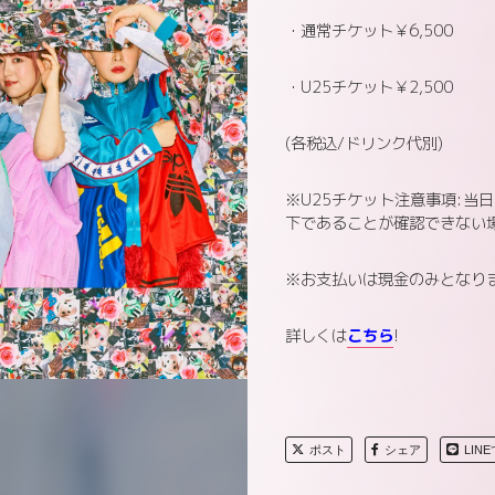
・通常チケット￥6,500
・U25チケット￥2,500
(各税込/ドリンク代別)
※U25チケット注意事項:当
下であることが確認できない
※お支払いは現金のみとなり
詳しくは
こちら
!
ポスト
シェア
LIN