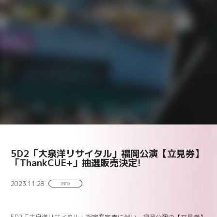
5D2「大泉洋リサイタル」福岡公演【立見券】
「ThankCUE+」抽選販売決定!
2023.11.28
INFO
5D2「大泉洋リサイタル」指定席完売に伴い、福岡公演の【立見券】