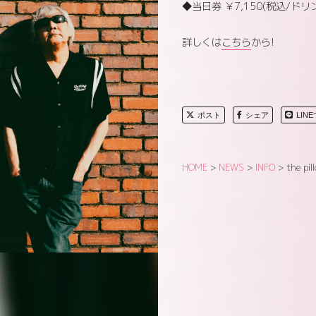
◆当日券 ￥7,150(税込/ドリ
詳しくは
こちら
から!
ポスト
シェア
LIN
HOME
>
NEWS
>
INFO
>
the p