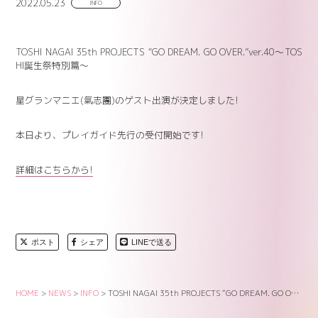
2022.05.23
INFO
TOSHI NAGAI 35th PROJECTS “GO DREAM. GO OVER.”ver.40～TOS
HI誕生祭特別篇～
星グランマニエ(氣志團)のゲスト出演が決定しました!
本日より、プレイガイド先行の受付開始です!
詳細はこちらから!
ポスト
シェア
LINEで送る
HOME
>
NEWS
>
INFO
>
TOSHI NAGAI 35th PROJECTS “GO DREAM. GO OVER.”ver.40～TOSHI誕生祭特別篇～ 星グランマニエ(氣志團)ゲスト出演決定!