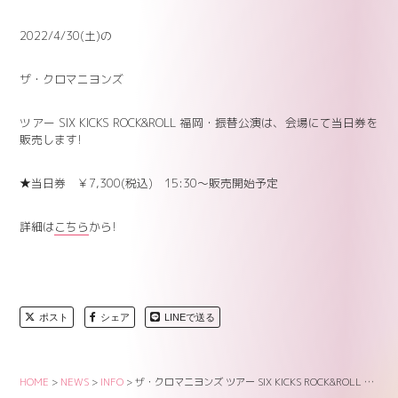
2022/4/30(土)の
ザ・クロマニヨンズ
ツアー SIX KICKS ROCK&ROLL 福岡・振替公演は、会場にて当日券を
販売します!
★当日券 ￥7,300(税込) 15:30～販売開始予定
詳細は
こちら
から!
ポスト
シェア
LINEで送る
HOME
>
NEWS
>
INFO
>
ザ・クロマニヨンズ ツアー SIX KICKS ROCK&ROLL 【福岡・振替公演】当日券情報