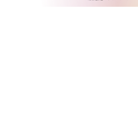
ポスト
シェア
LINEで送る
HOME
>
NEWS
>
IMPORTANT
>
【ザ・クロマニヨンズ ツアー SIX KICKS ROCK&ROLL 】熊本・福岡 公演延期のお知らせ
SUPPORT
COMPANY
PRIVACY POLICY