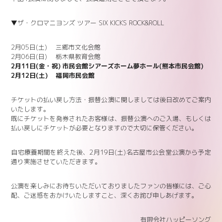
▼ザ・クロマニヨンズ ツアー SIX KICKS ROCK&ROLL
2月05日(土) 三郷市文化会館
2月06日(日) 栃木県教育会館
2月11日(金・祝) 市民会館シアーズホーム夢ホール(熊本市民会館)
2月12日(土) 福岡市民会館
チケットの払い戻し方法・振替公演に関しましては後日改めてご案内
いたします。
既にチケットを発券されたお客様は、振替公演へのご入場、もしくは
払い戻しにチケットが必要となりますので大切に保管ください。
自宅療養期間を終えた後、2月19日(土)名古屋市公会堂公演から予定
通り実施させていただきます。
公演を楽しみにお待ちいただいておりましたファンの皆様には、ご心
配、ご迷惑をおかけいたしますこと、深くお詫び申しあげます。
有限会社ハッピーソング