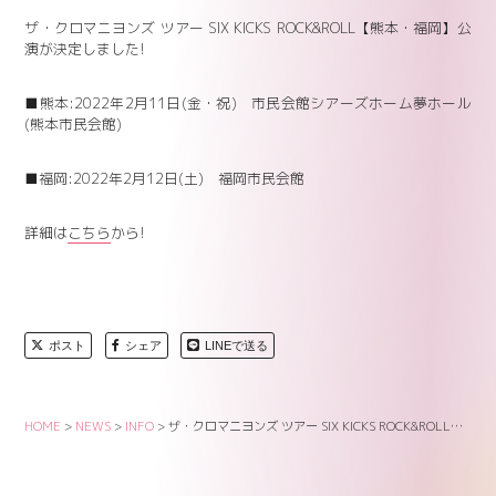
ザ・クロマニヨンズ ツアー SIX KICKS ROCK&ROLL【熊本・福岡】公
演が決定しました!
■熊本:2022年2月11日(金・祝) 市民会館シアーズホーム夢ホール
(熊本市民会館)
■福岡:2022年2月12日(土) 福岡市民会館
詳細は
こちら
から!
ポスト
シェア
LINEで送る
HOME
>
NEWS
>
INFO
>
ザ・クロマニヨンズ ツアー SIX KICKS ROCK&ROLL【熊本・福岡】公演 決定!