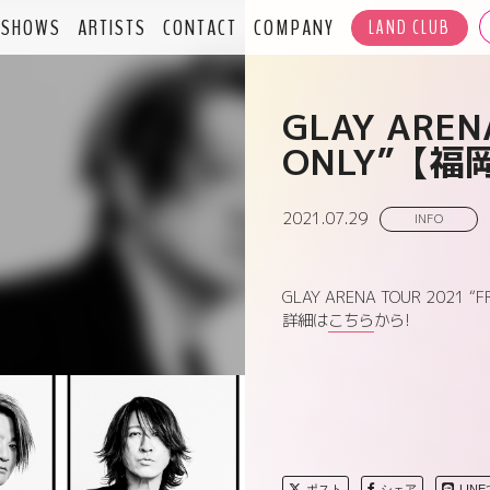
SHOWS
ARTISTS
CONTACT
COMPANY
LAND CLUB
GLAY AREN
ONLY”【福
2021.07.29
INFO
GLAY ARENA TOUR 202
詳細は
こちら
から!
ポスト
シェア
LIN