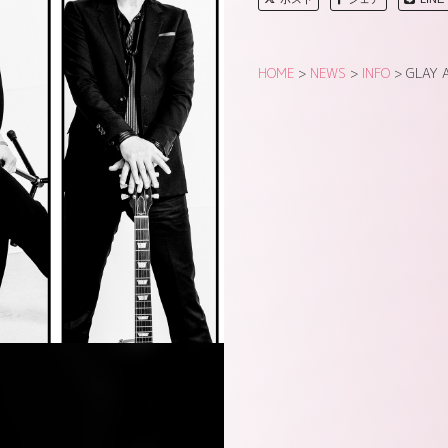
HOME
>
NEWS
>
INFO
>
GLAY 