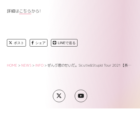
詳細は
こちら
から!
ポスト
シェア
LINEで送る
HOME
>
NEWS
>
INFO
>
ぜんぶ君のせいだ。Sicutie&Stupid Tour 2021【長崎・熊本】公演 一般発売のお知らせ
SUPPORT
COMPANY
PRIVACY POLICY