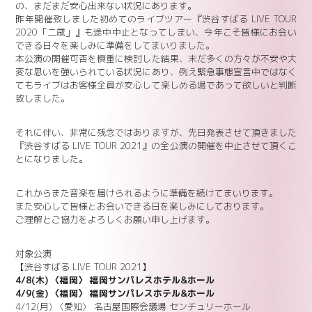
の、まだまだ安心出来ない状況にあります。
昨年開催致しました初めてのライブツアー『渋谷すばる LIVE TOUR
2020「二歳」』も途中中止となってしまい、今年こそ皆様にお会い
できる日々を楽しみに準備をしてまいりました。
本公演の開催可否を慎重に検討した結果、未だ多くの方々が不安や大
変な思いを強いられている状況にあり、例え緊急事態宣言中ではなく
てもライブはお客様全員が安心して楽しめる場であって欲しいと判断
致しました。
それに伴い、非常に残念ではありますが、先日発表させて頂きました
『渋谷すばる LIVE TOUR 2021』の全公演の開催を中止させて頂くこ
とになりました。
これからまた音楽を届けられるように準備を続けてまいります。
また安心して皆様とお会いできる日を楽しみにしております。
ご理解とご協力をよろしくお願い申し上げます。
対象公演
【渋谷すばる LIVE TOUR 2021】
4/8(木) 〈福岡〉 福岡サンパレスホテル&ホール
4/9(金) 〈福岡〉 福岡サンパレスホテル&ホール
4/12(月) 〈愛知〉 名古屋国際会議場 センチュリーホール