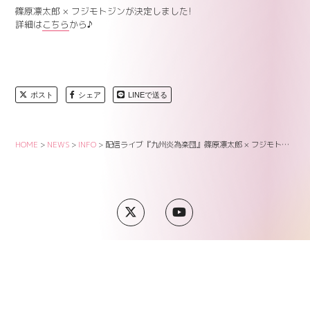
篠原凛太郎 × フジモトジンが決定しました!
詳細は
こちら
から♪
ポスト
シェア
LINEで送る
HOME
>
NEWS
>
INFO
>
配信ライブ『九州炎為楽団』篠原凛太郎 × フジモトジン 決定!
SUPPORT
COMPANY
PRIVACY POLICY