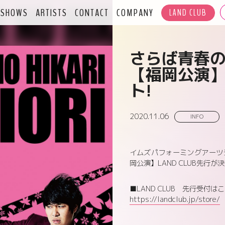
SHOWS
ARTISTS
CONTACT
COMPANY
LAND CLUB
さらば青春の
【福岡公演】L
ト!
2020.11.06
INFO
イムズパフォーミングアーツシリー
岡公演】LAND CLUB先行が
■LAND CLUB 先行受付は
https://landclub.jp/store/