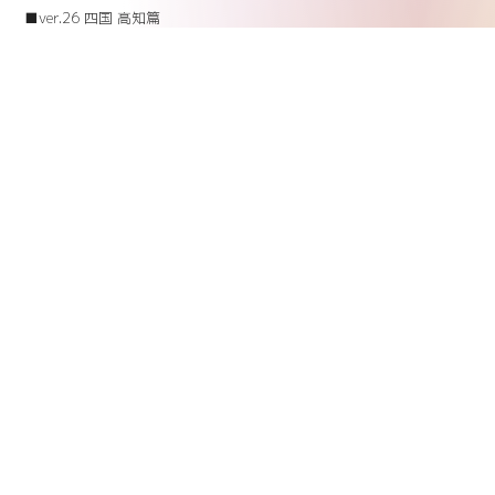
■ver.26 四国 高知篇
CARAVAN SARY 088-873-1533 (
http://www.caravansary.jp/sa
ry/topsary
)
※払戻期間:2020/6/21(日)10:00〜2020/7/31(金)23:59
※チケットを紛失されている場合、払い戻しはできませんのでご了承
ください。
上記以外での払い戻しは受付致しかねますので予めご了承ください。
なお払い戻し期間を過ぎてしまいますと払い戻しが出来なくなります
ので、十分ご注意ください。
■その他お問い合わせ先
TOSHI NAGAI 35th PROJECTS事務局 092-710-6167(平日12:00
～18:00 LAND内)
※4/9～6/30の期間、お電話での問い合わせを休止しております。
ご迷惑をおかけいたしますが、何卒ご理解をいただきますよう、お願
い申し上げます。
メールでのお問い合わせが可能なお客様は、こちらよりお願い致しま
す。
[
info@toshinagai35.jp
]
[2020.6.20]