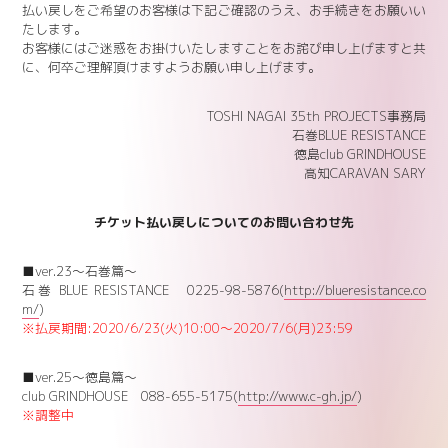
払い戻しをご希望のお客様は下記ご確認のうえ、お手続きをお願いい
たします。
お客様にはご迷惑をお掛けいたしますことをお詫び申し上げますと共
に、何卒ご理解頂けますようお願い申し上げます。
TOSHI NAGAI 35th PROJECTS事務局
石巻BLUE RESISTANCE
徳島club GRINDHOUSE
高知CARAVAN SARY
チケット払い戻しについてのお問い合わせ先
■ver.23～石巻篇～
石巻 BLUE RESISTANCE 0225-98-5876(
http://blueresistance.co
m/
)
※払戻期間:2020/6/23(火)10:00～2020/7/6(月)23:59
■ver.25～徳島篇～
club GRINDHOUSE 088-655-5175(
http://www.c-gh.jp/
)
※調整中