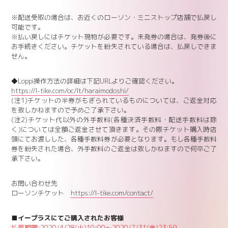
※配送受取の場合は、お近くのローソン・ミニストップ店舗で払戻し
可能です。
※払い戻しにはチケット現物が必要です。未発券の場合は、発券後に
お手続きください。チケットを紛失されている場合は、払戻しできま
せん。
◆Loppi操作方法の詳細は下記URLよりご確認ください。
https://l-tike.com/oc/lt/haraimodoshi/
(注1)チケットの半券がもぎられているものについては、ご返金対応
を致しかねますので予めご了承下さい。
(注2)チケット代以外の外手数料(各種決済手数料・配送手数料は除
く)については全額ご返金させて頂きます。その際チケット購入時店
頭にてお渡しした、各種手数料券が必要となります。もし各種手数料
券を紛失された場合、外手数料のご返金は致しかねますので何卒ご了
承下さい。
お問い合わせ先
ローソンチケット
https://l-tike.com/contact/
■イープラスにてご購入されたお客様
払戻期間:2020/4/28(火)10:00～2020/7/31(金)23:59