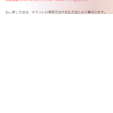
払い戻し方法は、チケットの受取方法や支払方法により異なります。
払い戻し方法詳細については下記の払い戻し方法チャートを確認して
ください。
<公演中止 払い戻し方法確認チャート>
https://eplus.jp/refund1/
質問に答えながらご自身の状況を確認してください。
お問い合わせ先
イープラス 0570-06-9911 (10:00～18:00) 、
http://eplus.jp/qa/
■LAND CLUBにてご購入されたお客様
チケットは公演1ヵ月前の発送を予定していたため、公演延期に伴い
発送を控えさせて頂きます。ご指定の口座にチケット代・送料を返金
させて頂きますので、こちらのアドレス[
info@54.64.231.161
]にメ
ールをお願い致します。本文には、下記内容をご記入ください。
※締切:7月31日(金)23:59※
件名:さらば青春の光【福岡公演】払い戻し
本文
1)チケットご購入者様のお名前(LAND CLUBに登録しているお名前)