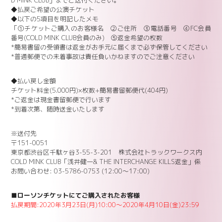
D MINK CLUB」までご送付ください。
◆払戻ご希望の公演チケット
◆以下の5項目を明記したメモ
「①チケットご購入のお客様名 ②ご住所 ③電話番号 ④FC会員
番号(COLD MINK CLUB会員のみ) ⑤返金希望の枚数
*簡易書留の受領書は返金がお手元に届くまで必ず保管してください
*普通郵便での未着事故は責任負いかねますのでご注意ください
◆払い戻し金額
チケット料金(5.000円)×枚数+簡易書留郵便代(404円)
*ご返金は現金書留郵便で行います
*到着次第、随時送金いたします
※送付先
〒151-0051
東京都渋谷区千駄ヶ谷3-55-3-201 株式会社トラックワークス内
COLD MINK CLUB「浅井健一& THE INTERCHANGE KILLS返金」係
お問い合わせ: 03-5786-0753 (12:00～17:00)
■ローソンチケットにてご購入されたお客様
払戻期間:2020年3月23日(月)10:00～2020年4月10日(金)23:59