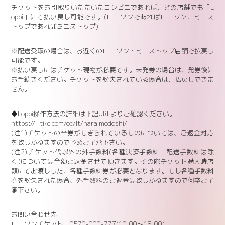
チケットをお引取りいただいたコンビニであれば、どの店舗でも「L
oppi」にて払い戻し可能です。(ローソンであればローソン、ミニス
トップであればミニストップ)
※配送受取の場合は、お近くのローソン・ミニストップ店舗で払戻し
可能です。
※払い戻しにはチケット現物が必要です。未発券の場合は、発券後に
お手続きください。チケットを紛失されている場合は、払戻しできま
せん。
◆Loppi操作方法の詳細は下記URLよりご確認ください。
https://l-tike.com/oc/lt/haraimodoshi/
(注1)チケットの半券がもぎられているものについては、ご返金対応
を致しかねますので予めご了承下さい。
(注2)チケット代以外の外手数料(各種決済手数料・配送手数料は除
く)については全額ご返金させて頂きます。その際チケット購入時店
頭にてお渡しした、各種手数料券が必要となります。もし各種手数料
券を紛失された場合、外手数料のご返金は致しかねますので何卒ご了
承下さい。
お問い合わせ先
ローソンチケット 0570-000-777(10:00～18:00)