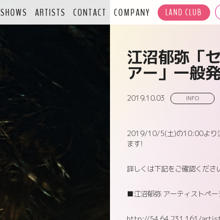
SHOWS
ARTISTS
CONTACT
COMPANY
LAND CLUB
江沼郁弥「
アー」一般
2019.10.03
INFO
2019/10/5(土)の10
ます!
詳しくは下記をご確認くださ
■江沼郁弥 アーティストペー
http://54.64.231.161/arti