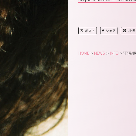
ポスト
シェア
LIN
HOME
>
NEWS
>
INFO
>
江沼郁