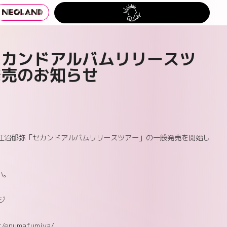
セカンドアルバムリリースツ
発売のお知らせ
:00より江沼郁弥「セカンドアルバムリリースツアー」の一般発売を開始し
い。
ジ
st/enumafumiya/