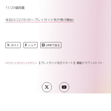
11/29福岡篇
本日(9/22)18:00～プレイガイド先行受付開始!
ポスト
シェア
LINEで送る
HOME
>
NEWS
>
INFO
>
【プレイガイド先行スタート!】暴動クラブ LIVE TOUR 2025 暴動遊戯
SUPPORT
COMPANY