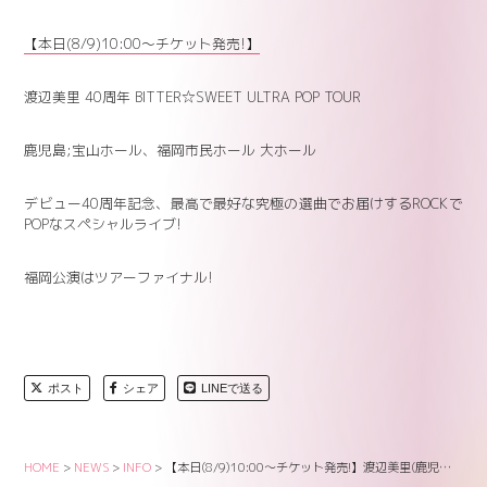
【本日(8/9)10:00～チケット発売!】
渡辺美里 40周年 BITTER☆SWEET ULTRA POP TOUR
鹿児島;宝山ホール、福岡市民ホール 大ホール
デビュー40周年記念、最高で最好な究極の選曲でお届けするROCKで
POPなスペシャルライブ!
福岡公演はツアーファイナル!
ポスト
シェア
LINEで送る
HOME
>
NEWS
>
INFO
>
【本日(8/9)10:00～チケット発売!】渡辺美里(鹿児島・福岡)公演