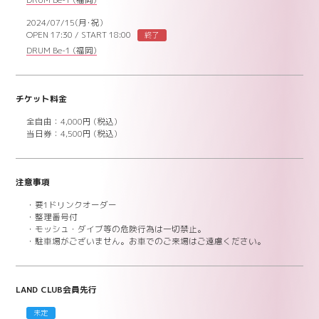
DRUM Be-1
(福岡)
2024/07/15(月･祝)
OPEN 17:30
/
START 18:00
終了
DRUM Be-1
(福岡)
チケット料金
全自由：4,000円 (税込)
当日券：
4,500円 (税込)
注意事項
・要1ドリンクオーダー
・整理番号付
・モッシュ・ダイブ等の危険行為は一切禁止。
・駐車場がございません。お車でのご来場はご遠慮ください。
LAND CLUB会員先行
未定