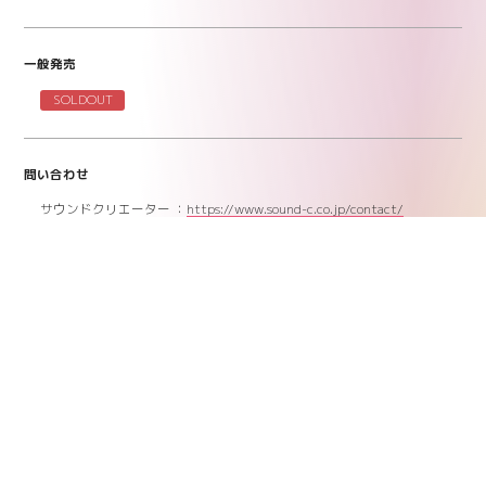
一般発売
SOLDOUT
問い合わせ
サウンドクリエーター ：
https://www.sound-c.co.jp/contact/
リンク
Official Website
ポスト
シェア
LINEで送る
HOME
>
SHOWS
>
きのホ。
>
きのホ。東仙阪福バンドセット昼夜公演ツアー 「AJIHEN」