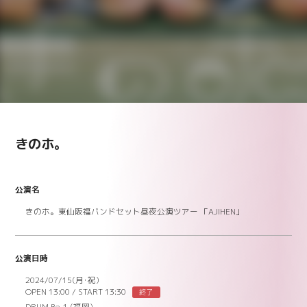
きのホ。
公演名
きのホ。東仙阪福バンドセット昼夜公演ツアー 「AJIHEN」
公演日時
2024/07/15(月･祝)
OPEN 13:00
/
START 13:30
終了