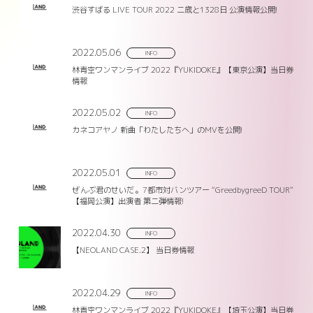
渋谷すばる LIVE TOUR 2022 二歳と1328日 公演情報公開!
2022.05.06
INFO
林青空ワンマンライブ 2022『YUKIDOKE』【東京公演】当日券
情報
2022.05.02
INFO
カネコアヤノ 新曲「わたしたちへ」のMVを公開!
2022.05.01
INFO
ぜんぶ君のせいだ。7都市対バンツアー “GreedbygreeD TOUR”
【福岡公演】出演者 第二弾情報!
2022.04.30
INFO
【NEOLAND CASE.2】 当日券情報
2022.04.29
INFO
林青空ワンマンライブ 2022『YUKIDOKE』【埼玉公演】当日券