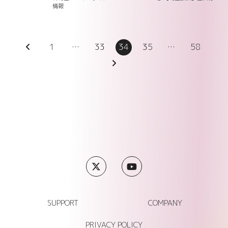
情報
1
…
33
34
35
…
58
SUPPORT
COMPANY
PRIVACY POLICY