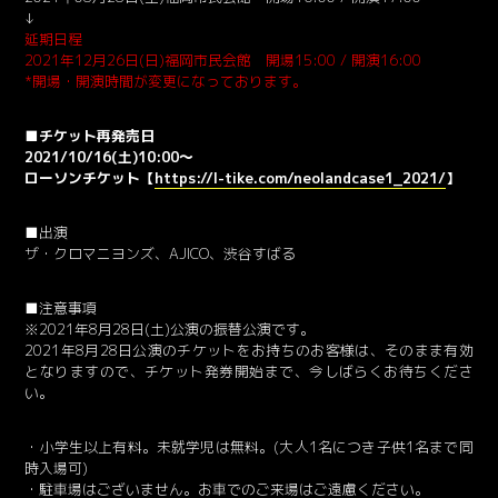
↓
延期日程
2021年12月26日(日)福岡市民会館 開場15:00 / 開演16:00
*開場・開演時間が変更になっております。
■チケット再発売日
2021/10/16(土)10:00～
ローソンチケット【
https://l-tike.com/neolandcase1_2021/
】
■出演
ザ・クロマニヨンズ、AJICO、渋谷すばる
■注意事項
※2021年8月28日(土)公演の振替公演です。
2021年8月28日公演のチケットをお持ちのお客様は、そのまま有効
となりますので、チケット発券開始まで、今しばらくお待ちくださ
い。
・小学生以上有料。未就学児は無料。(大人1名につき子供1名まで同
時入場可)
・駐車場はございません。お車でのご来場はご遠慮ください。