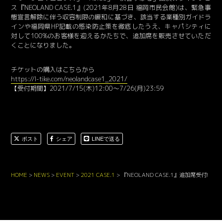
ス『NEOLAND CASE.1』(2021年8月28日 福岡市民会館)は、緊急事
態宣言解除に伴う収容制限の緩和に基づき、該当する業種別ガイドラ
インや福岡県HP記載の感染防止策を徹底したうえ、キャパシティに
対して100%のお客様を迎えるかたちで、追加席を販売させていただ
くことになりました。
チケットの購入はこちらから
https://l-tike.com/neolandcase1_2021/
【受付期間】2021/7/15(木)12:00〜7/26(月)23:59
ポスト
シェア
LINEで送る
HOME
>
NEWS
>
EVENT
>
2021 CASE.1
>
『NEOLAND CASE.1』追加席受付!