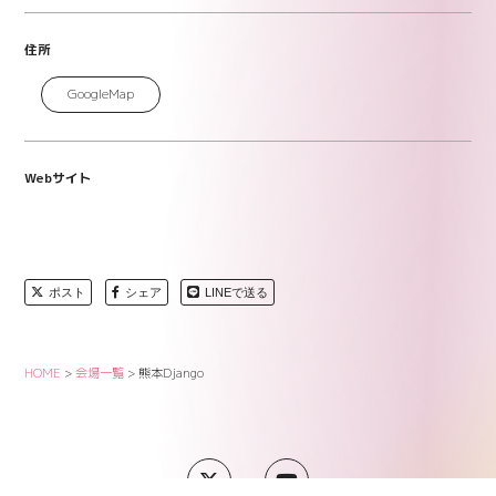
住所
GoogleMap
Webサイト
ポスト
シェア
LINEで送る
HOME
>
会場一覧
>
熊本Django