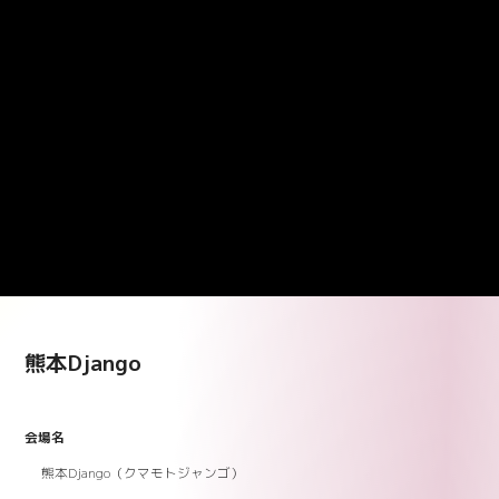
熊本Django
会場名
熊本Django（クマモトジャンゴ）