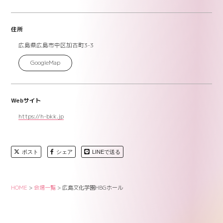
住所
広島県広島市中区加古町3-3
GoogleMap
Webサイト
https://h-bkk.jp
ポスト
シェア
LINEで送る
HOME
>
会場一覧
>
広島文化学園HBGホール