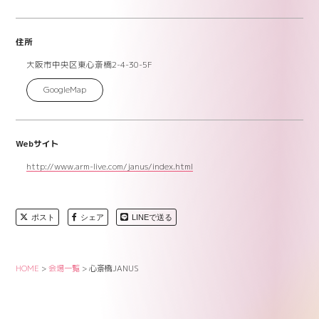
住所
大阪市中央区東心斎橋2-4-30-5F
GoogleMap
Webサイト
http://www.arm-live.com/janus/index.html
ポスト
シェア
LINEで送る
HOME
>
会場一覧
>
心斎橋JANUS