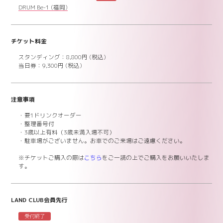
DRUM Be-1
(福岡)
チケット料金
スタンディング：8,800円 (税込)
当日券：
9,300円 (税込)
注意事項
・要1ドリンクオーダー
・整理番号付
・3歳以上有料（3歳未満入場不可）
・駐車場がございません。お車でのご来場はご遠慮ください。
※チケットご購入の際は
こちら
をご一読の上でご購入をお願いいたしま
す。
LAND CLUB会員先行
受付終了