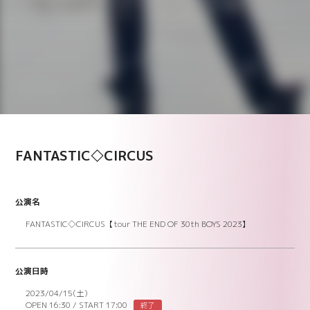
FANTASTIC◇CIRCUS
公演名
FANTASTIC◇CIRCUS【tour THE END OF 30th BOYS 2023】
公演日時
2023/04/15(土)
OPEN 16:30
/
START 17:00
終了