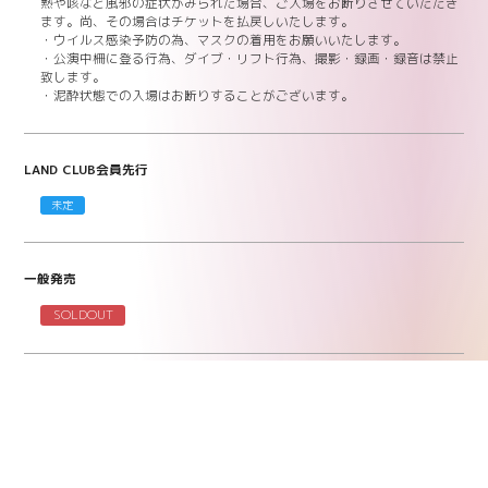
熱や咳など風邪の症状がみられた場合、ご入場をお断りさせていただき
ます。尚、その場合はチケットを払戻しいたします。
・ウイルス感染予防の為、マスクの着用をお願いいたします。
・公演中柵に登る行為、ダイブ・リフト行為、撮影・録画・録音は禁止
致します。
・泥酔状態での入場はお断りすることがございます。
LAND CLUB会員先行
未定
一般発売
SOLDOUT
問い合わせ
LAND ：
092-710-6167