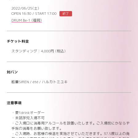
2022/06/25(土)
OPEN 16:30
/
START 17:00
終了
DRUM Be-1
(福岡)
チケット料金
スタンディング：4,000円 (税込)
対バン
眩暈SIREN / été / ハルカトミユキ
注意事項
・要1drinkオーダー
・未就学児入場不可
・ご入場口に消毒用アルコールを設置いたします。ご入場前にかならず
手指の消毒をお願い致します。
・ご入場時、お客様の検温を実施させていただきます。37.5度以上の発