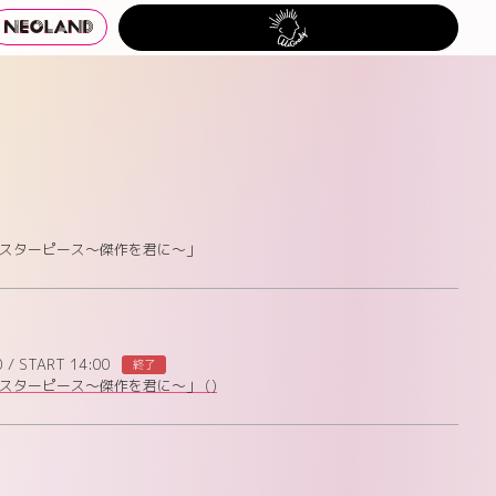
S
演「マスターピース～傑作を君に～」
0
/
START 14:00
終了
演「マスターピース～傑作を君に～」
()