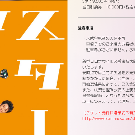
S席：9,500円 (税込)
当日引換券：10,000円 (税込)
注意事項
・未就学児童の入場不可
・車椅子でのご来場のお客様
・駐車場がございません。お
新型コロナウイルス感染拡大
いたします。
現時点では全てのお席を販売
制がかかった場合、ご当選・
再抽選結果によって、ご入金
また、状況を鑑み公演の上演
当選権取消しとなった場合お
以上につきまして、ご理解、
【チケット先行抽選予約の新たな
http://www.teamnacs.com/s