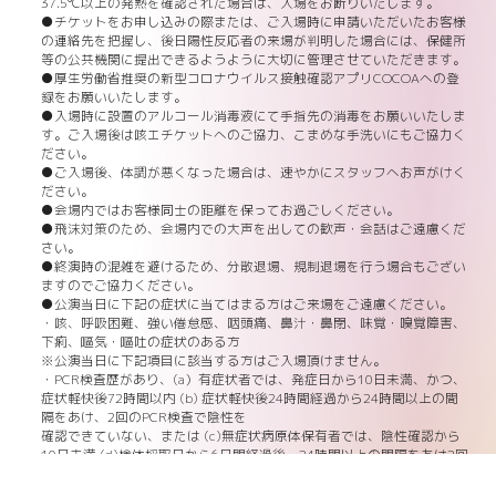
37.5℃以上の発熱を確認された場合は、入場をお断りいたします。
●チケットをお申し込みの際または、ご入場時に申請いただいたお客様
の連絡先を把握し、後日陽性反応者の来場が判明した場合には、保健所
等の公共機関に提出できるようように大切に管理させていただきます。
●厚生労働省推奨の新型コロナウイルス接触確認アプリCOCOAへの登
録をお願いいたします。
●入場時に設置のアルコール消毒液にて手指先の消毒をお願いいたしま
す。ご入場後は咳エチケットへのご協力、こまめな手洗いにもご協力く
ださい。
●ご入場後、体調が悪くなった場合は、速やかにスタッフへお声がけく
ださい。
●会場内ではお客様同士の距離を保ってお過ごしください。
●飛沫対策のため、会場内での大声を出しての歓声・会話はご遠慮くだ
さい。
●終演時の混雑を避けるため、分散退場、規制退場を行う場合もござい
ますのでご協力ください。
●公演当日に下記の症状に当てはまる方はご来場をご遠慮ください。
・咳、呼吸困難、強い倦怠感、咽頭痛、鼻汁・鼻閉、味覚・嗅覚障害、
下痢、嘔気・嘔吐の症状のある方
※公演当日に下記項目に該当する方はご入場頂けません。
・PCR検査歴があり、(a）有症状者では、発症日から10日未満、かつ、
症状軽快後72時間以内 (b) 症状軽快後24時間経過から24時間以上の間
隔をあけ、2回のPCR検査で陰性を
確認できていない、または (c)無症状病原体保有者では、陰性確認から
10日未満 (d)検体採取日から6日間経過後、24時間以上の間隔をあけ2回
のPCR検査陰性を確認できていない
・濃厚接触者として自宅待機中の方、または家族が濃厚接触者として自