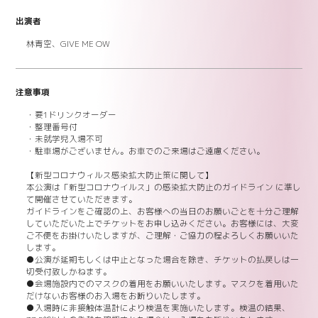
出演者
林青空、GIVE ME OW
注意事項
・要1ドリンクオーダー
・整理番号付
・未就学児入場不可
・駐車場がございません。お車でのご来場はご遠慮ください。
【新型コロナウィルス感染拡大防止策に関して】
本公演は「新型コロナウイルス」の感染拡大防止のガイドライン に準し
て開催させていただきます。
ガイドラインをご確認の上、お客様への当日のお願いごとを十分ご理解
していただいた上でチケットをお申し込みください。お客様には、大変
ご不便をお掛けいたしますが、ご理解・ご協力の程よろしくお願いいた
します。
●公演が延期もしくは中止となった場合を除き、チケットの払戻しは一
切受付致しかねます。
●会場施設内でのマスクの着用をお願いいたします。マスクを着用いた
だけないお客様のお入場をお断りいたします。
●入場時に非接触体温計により検温を実施いたします。検温の結果、