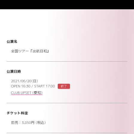
公演名
全国ツアー『出航日和』
公演日時
2021/06/20(日)
OPEN 16:30
/
START 17:00
終了
CLUB UPSET
(愛知)
チケット料金
前売：3,850円 (税込)