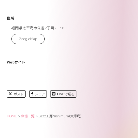
住所
福岡県太宰府市朱雀2丁目25-10
GoogleMap
Webサイト
ポスト
シェア
LINEで送る
HOME
>
会場一覧
>
Jazz工房Nishimura(太宰府)