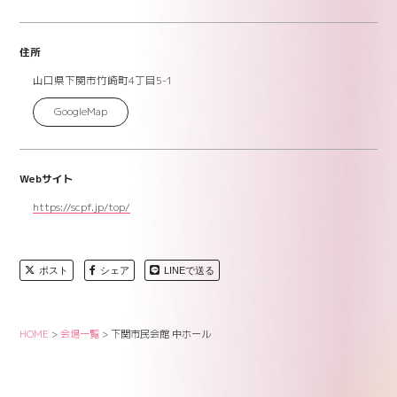
住所
山口県下関市竹崎町4丁目5-1
GoogleMap
Webサイト
https://scpf.jp/top/
ポスト
シェア
LINEで送る
HOME
>
会場一覧
>
下関市民会館 中ホール