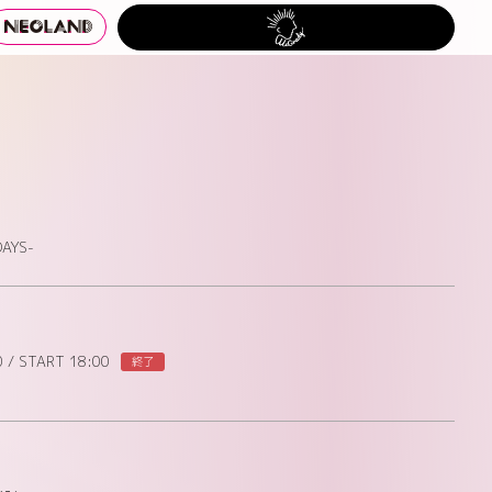
DAYS-
0
/
START 18:00
終了