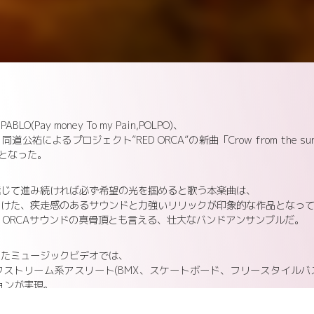
(Pay money To my Pain,POLPO)、
祐によるプロジェクト”RED ORCA”の新曲「Crow from the sun
スとなった。
信じて進み続ければ必ず希望の光を掴めると歌う本楽曲は、
向けた、疾走感のあるサウンドと力強いリリックが印象的な作品となっ
D ORCAサウンドの真骨頂とも言える、壮大なバンドアンサンブルだ。
ったミュージックビデオでは、
クストリーム系アスリート(BMX、スケートボード、フリースタイルバ
ョンが実現。
スリートの躍動感溢れるパフォーマンスがリンクした、ミュージックビ