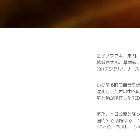
金子ノブアキ、来門、PABLO
葛城京太郎、草間敬、同道公
(金)デジタルリリー
いかなる時も自分を
混沌とした世の中へ
静と動が混在したRE
また、本日公開とな
国内外で活躍するエ
グ)とのコラボレーシ
バンドメンバーとア