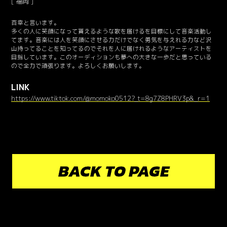
福岡
百幸と言います。
多くの人に笑顔になって貰えるような歌を届けるを目標にして音楽活動し
てます。音楽には人を笑顔にさせる力だけでなく勇気を与えれる力など沢
山持ってることを知ってるのでそれを人に届けれるようなアーティストを
目指しています。このオーディションも夢への大きな一歩だと思っている
ので全力で頑張ります。よろしくお願いします。
LINK
https://www.tiktok.com/@momoko0512?_t=8g7Z8PHRV3p&_r=1
BACK TO PAGE