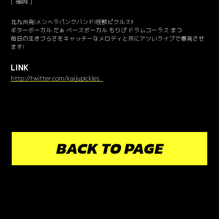
福岡
北九州発!メンヘラパンクバンド!怪獣ピクルス!!
ギターボーカル だぁ ベースボーカル もりぴ ドラムコーラス まつ
毎日の生きづらさをキャッチーなメロディと共にアツいライブで爆発させ
ます!
LINK
http://twitter.com/kaijupickles_
BACK TO PAGE