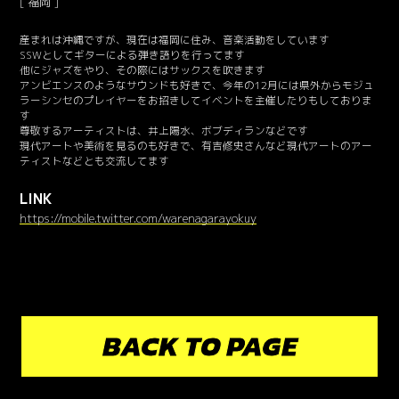
福岡
産まれは沖縄ですが、現在は福岡に住み、音楽活動をしています
SSWとしてギターによる弾き語りを行ってます
他にジャズをやり、その際にはサックスを吹きます
アンビエンスのようなサウンドも好きで、今年の12月には県外からモジュ
ラーシンセのプレイヤーをお招きしてイベントを主催したりもしておりま
す
尊敬するアーティストは、井上陽水、ボブディランなどです
現代アートや美術を見るのも好きで、有吉修史さんなど現代アートのアー
ティストなどとも交流してます
LINK
https://mobile.twitter.com/warenagarayokuy
BACK TO PAGE